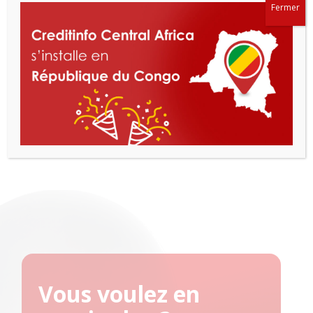
Après le Cameroun et la République centrafricaine,
Fermer
CICA poursuit son déploiement régional et s’installe à
N’Djamena pour renforcer l’accès au crédit et la
transparence financière dans la CEMAC. Avec le
lancement officiel de ses activités au Tchad, Creditinfo
Central Africa (CICA) confirme l’accélération de son
expansion en Afrique centrale et consolide son rôle
Le Tchad accueille Creditinfo Central
d’infrastructure clé
…
Vous voulez en