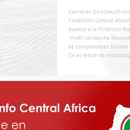
Carrières Directeur(tric
Creditinfo Central Afric
basé(e) à la Direction N
Profil recherché Mission
et compétences Dossier 
CV et lettre de motivati