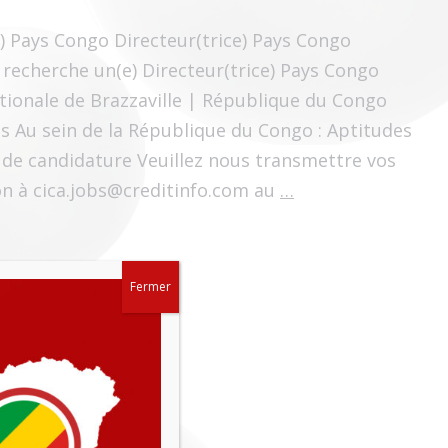
e) Pays Congo Directeur(trice) Pays Congo
a recherche un(e) Directeur(trice) Pays Congo
ationale de Brazzaville | République du Congo
s Au sein de la République du Congo : Aptitudes
de candidature Veuillez nous transmettre vos
Directeur(trice) 
on à cica.jobs@creditinfo.com au
…
Fermer