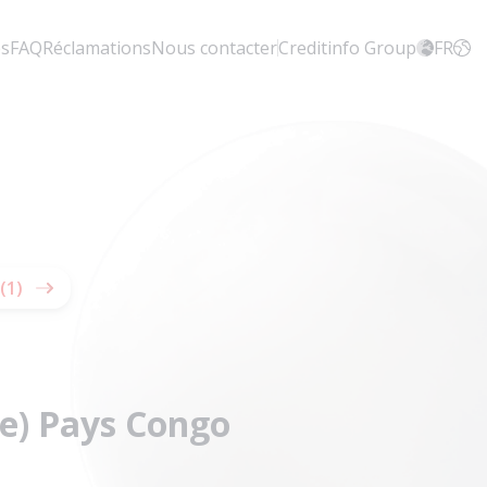
es
FAQ
Réclamations
Nous contacter
Creditinfo Group
FR
(1)
ce) Pays Congo