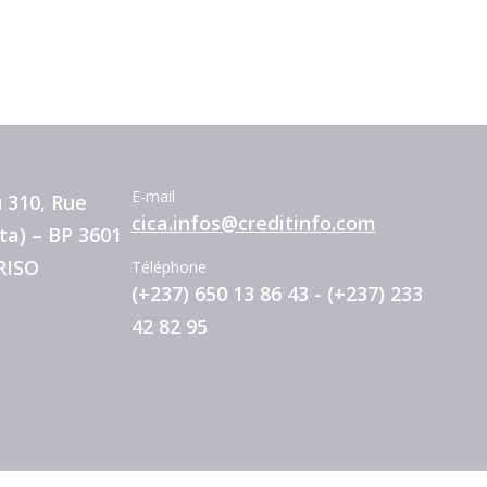
E-mail
 310, Rue
cica.infos@creditinfo.com
ta) – BP 3601
RISO
Téléphone
(+237) 650 13 86 43 - (+237) 233
42 82 95
& Conditions
Policies