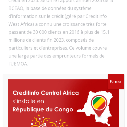
crédit en 2023. Selon le rapport annuel 2023 de la
BCEAO, la base de données du système
d’information sur le crédit (géré par Creditinfo
West Africa) a connu une croissance très forte
passant de 30 000 clients en 2016 à plus de 15,1
millions de clients fin 2023, composés de
particuliers et d’entreprises. Ce volume couvre
une large partie des emprunteurs formels de
l’UEMOA.
Fermer
Ainsi, se lancer sur le marché des crédits en zone
CEMAC est un défis d’expansion mais surtout une
réelle opportunité quand on sait que ce segment
de l’activité bancaire est fortement dynamique. Au
premier trimestre 2025, les crédits accordés par
les banques de la zone CEMAC ont atteint